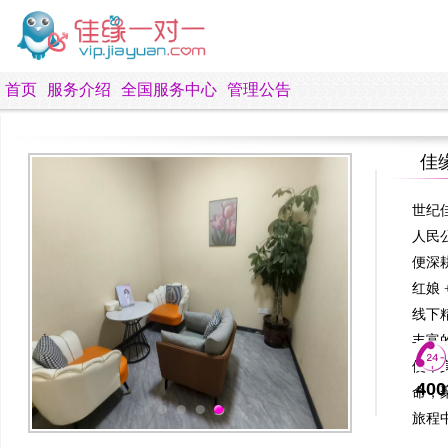
首页
服务介绍
全国服务中心
管理公告
佳
世纪
人民
便深
红娘
线下
丰富
便单
40
命，
旅程