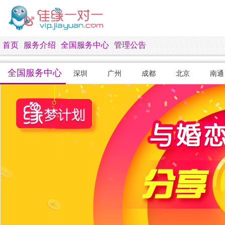
首页
服务介绍
全国服务中心
管理公告
全国服务中心
深圳
广州
成都
北京
南通
十堰
重庆
昆明
岳阳
贵阳
株洲
东营
永州
西安
东莞